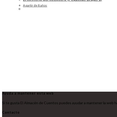
A partir de 8 años
Ayuda a mantener esta web
Si te gusta El Almacén de Cuentos puedes ayudar a mantener la web ha
Contacto