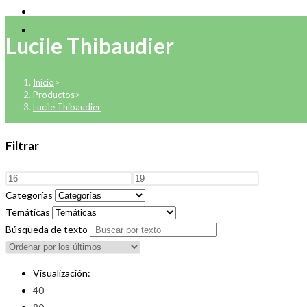
Lucile Thibaudier
Inicio
>
Productos
>
Lucile Thibaudier
Filtrar
Categorías
Temáticas
Búsqueda de texto
Visualización:
40