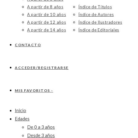
A partir de 8 años
Índice de Títulos
A partir de 10 años
Índice de Autores
A partir de 12 años
Índice de Ilustradores
A partir de 14 años
Índice de Editoriales
CONTACTO
ACCEDER/REGISTRARSE
MIS FAVORITOS -
Inicio
Edades
De 0 a 3 años
Desde 3 años