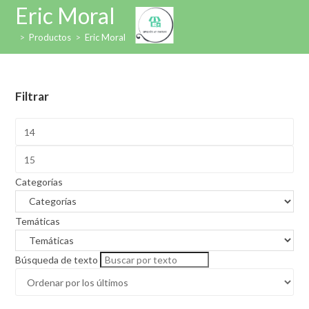
Ir
Eric Moral
al
>
Productos
>
Eric Moral
contenido
Filtrar
Categorías
Temáticas
Búsqueda de texto