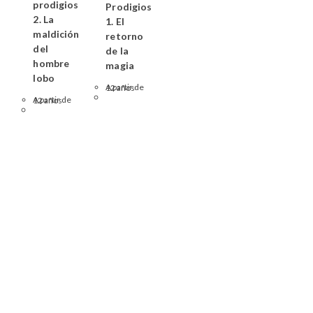
prodigios
Prodigios
2. La
1. El
maldición
retorno
del
de la
hombre
magia
lobo
A partir de 12 años
A partir de 12 años