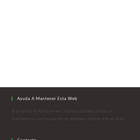
Ayuda A Mantener Esta Web
Si te gusta El Almacén de Cuentos puedes ayudar a
mantener la web haciendo un donativo (desde 1€) en Kofi.