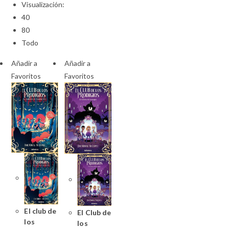
Visualización:
40
80
Todo
Añadir a
Añadir a
Favoritos
Favoritos
El club de
El Club de
los
los