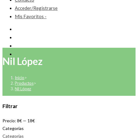
Acceder/Registrarse
Mis Favoritos -
Nil López
Inicio
>
Productos
>
Nil López
Filtrar
Precio:
8€
—
18€
Categorías
Categorías