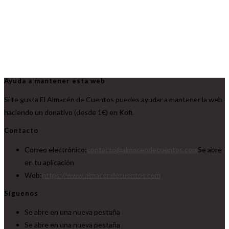
Ayuda a mantener esta web
Si te gusta El Almacén de Cuentos puedes ayudar a mantener la web
haciendo un donativo (desde 1€) en Kofi.
Contacto
Correo electrónico:
contacto@almacendecuentos.com
Se abre
en tu aplicación
Web:
https://www.almacendecuentos.com
Síguenos
Se abre en una nueva pestaña
Se abre en una nueva pestaña