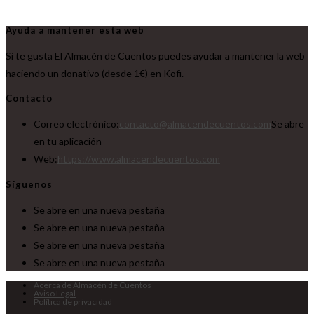
Ayuda a mantener esta web
Si te gusta El Almacén de Cuentos puedes ayudar a mantener la web
haciendo un donativo (desde 1€) en Kofi.
Contacto
Correo electrónico:
contacto@almacendecuentos.com
Se abre
en tu aplicación
Web:
https://www.almacendecuentos.com
Síguenos
Se abre en una nueva pestaña
Se abre en una nueva pestaña
Se abre en una nueva pestaña
Se abre en una nueva pestaña
Acerca de Almacén de Cuentos
Aviso Legal
Política de privacidad