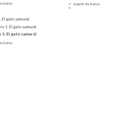
de 6 años
A partir de 6 años
 1. El gato samurái
de 6 años