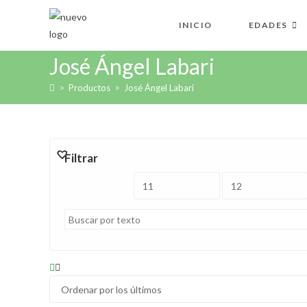
Ir
al
INICIO
EDADES
contenido
José Ángel Labari
>
Productos
>
José Ángel Labari
Filtrar