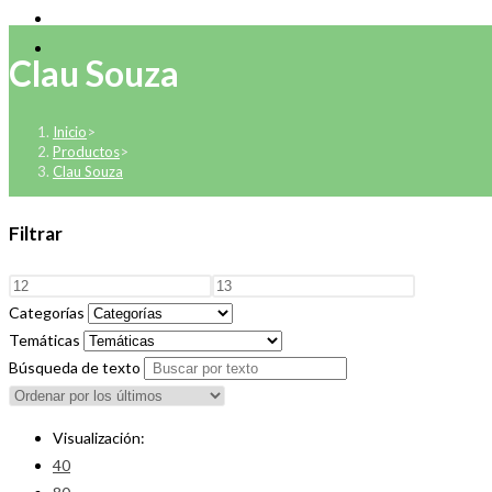
Clau Souza
Inicio
>
Productos
>
Clau Souza
Filtrar
Categorías
Temáticas
Búsqueda de texto
Visualización:
40