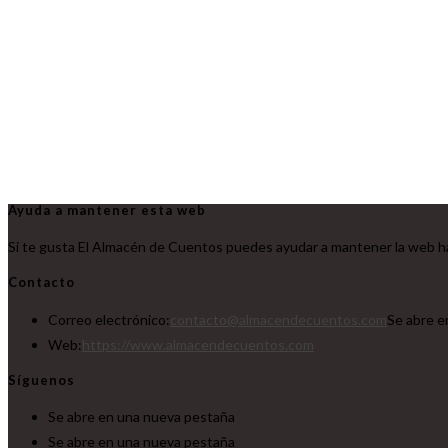
Ayuda a mantener esta web
Si te gusta El Almacén de Cuentos puedes ayudar a mantener la web ha
Contacto
Correo electrónico:
contacto@almacendecuentos.com
Se abre e
Web:
https://www.almacendecuentos.com
Síguenos
Se abre en una nueva pestaña
Se abre en una nueva pestaña