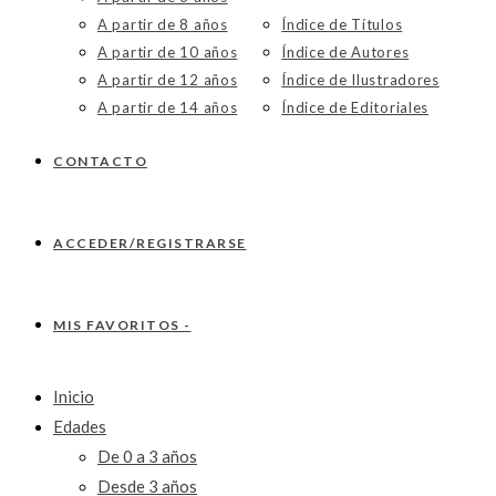
A partir de 8 años
Índice de Títulos
A partir de 10 años
Índice de Autores
A partir de 12 años
Índice de Ilustradores
A partir de 14 años
Índice de Editoriales
CONTACTO
ACCEDER/REGISTRARSE
MIS FAVORITOS -
Inicio
Edades
De 0 a 3 años
Desde 3 años