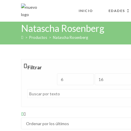
Ir
al
INICIO
EDADES
contenido
Natascha Rosenberg
>
Productos
>
Natascha Rosenberg
Filtrar