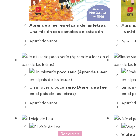
Aprende a leer en el país de las letras.
Aprende
Una misión con cambios de estación
La mis
A partir de 6 años
A partir 
Un misterio poco serio (Aprende a leer
Simón 
en el país de las letras)
en el p
A partir de 6 años
A partir 
Reedición
Viaje a