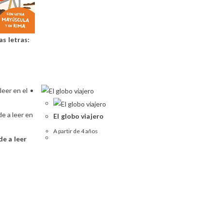
as letras:
El globo viajero
A partir de 4 años
de a leer