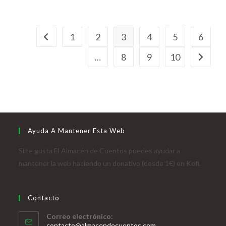
1
2
3
4
5
6
…
8
9
10
Ayuda A Mantener Esta Web
Si te gusta El Almacén de Cuentos puedes ayudar a
mantener la web haciendo un donativo (desde 1€) en Kofi.
Contacto
Correo electrónico:
contacto@almacendecuentos.com