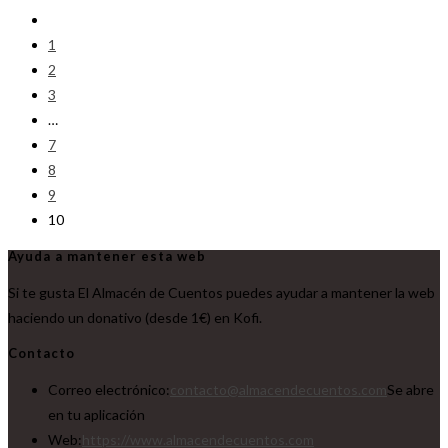
1
2
3
…
7
8
9
10
Ayuda a mantener esta web
Si te gusta El Almacén de Cuentos puedes ayudar a mantener la web
haciendo un donativo (desde 1€) en Kofi.
Contacto
Correo electrónico:
contacto@almacendecuentos.com
Se abre
en tu aplicación
Web:
https://www.almacendecuentos.com