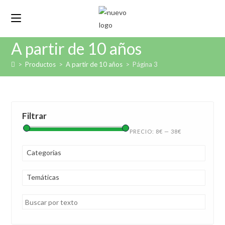
A partir de 10 años
>
Productos
>
A partir de 10 años
>
Página 3
Filtrar
PRECIO:
8€
—
38€
Categorías
Temáticas