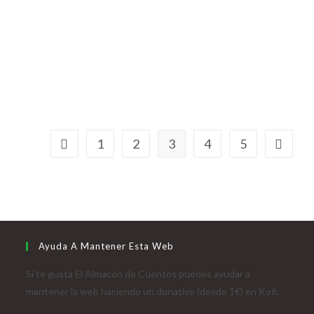
1
2
3
4
5
Ayuda A Mantener Esta Web
Si te gusta El Almacén de Cuentos puedes ayudar a
mantener la web haciendo un donativo (desde 1€) en Kofi.