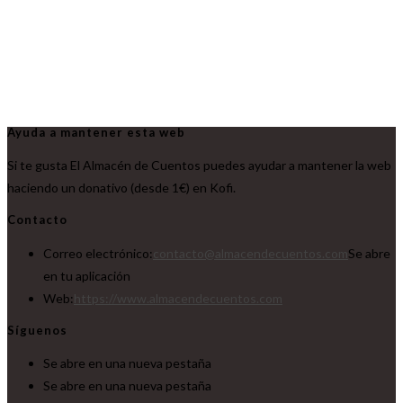
Ayuda a mantener esta web
Si te gusta El Almacén de Cuentos puedes ayudar a mantener la web
haciendo un donativo (desde 1€) en Kofi.
Contacto
Correo electrónico:
contacto@almacendecuentos.com
Se abre
en tu aplicación
Web:
https://www.almacendecuentos.com
Síguenos
Se abre en una nueva pestaña
Se abre en una nueva pestaña