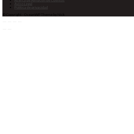
Acerca de Almacén de Cuentos
Aviso Legal
Política de privacidad
© Copyright - OceanWP Theme by Nick