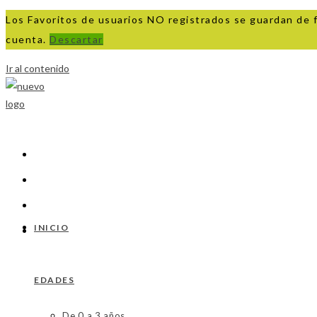
Los Favoritos de usuarios NO registrados se guardan de 
cuenta.
Descartar
Ir al contenido
INICIO
EDADES
De 0 a 3 años