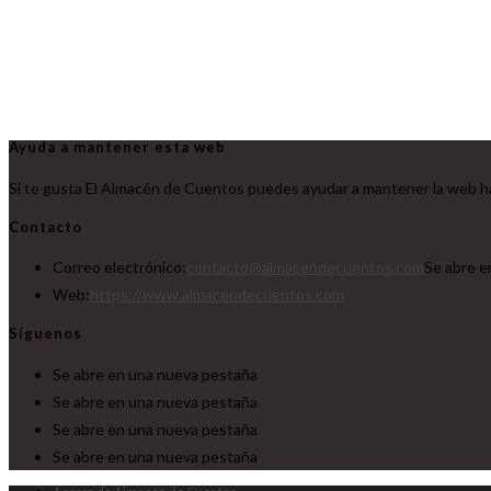
Ayuda a mantener esta web
Si te gusta El Almacén de Cuentos puedes ayudar a mantener la web ha
Contacto
Correo electrónico:
contacto@almacendecuentos.com
Se abre e
Web:
https://www.almacendecuentos.com
Síguenos
Se abre en una nueva pestaña
Se abre en una nueva pestaña
Se abre en una nueva pestaña
Se abre en una nueva pestaña