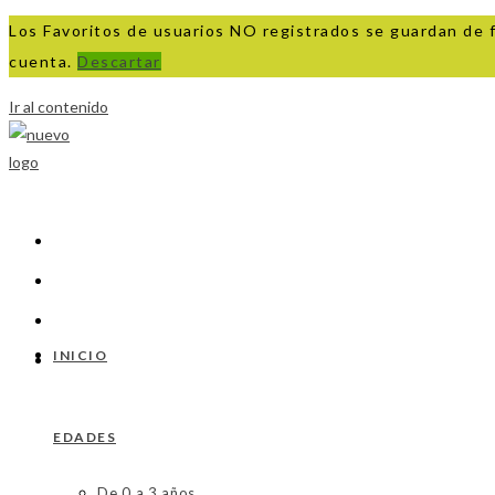
Los Favoritos de usuarios NO registrados se guardan de 
cuenta.
Descartar
Ir al contenido
INICIO
EDADES
De 0 a 3 años