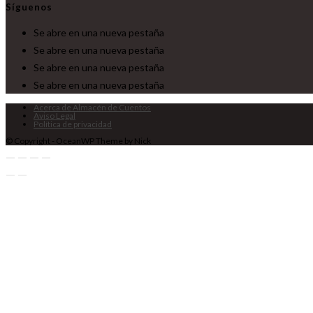
Síguenos
Se abre en una nueva pestaña
Se abre en una nueva pestaña
Se abre en una nueva pestaña
Se abre en una nueva pestaña
Acerca de Almacén de Cuentos
Aviso Legal
Política de privacidad
© Copyright - OceanWP Theme by Nick