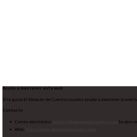
Ayuda a mantener esta web
Si te gusta El Almacén de Cuentos puedes ayudar a mantener la web ha
Contacto
Correo electrónico:
contacto@almacendecuentos.com
Se abre e
Web:
https://www.almacendecuentos.com