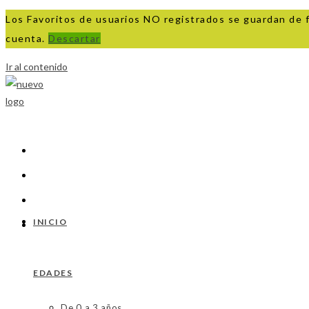
Los Favoritos de usuarios NO registrados se guardan de 
cuenta.
Descartar
Ir al contenido
INICIO
EDADES
De 0 a 3 años