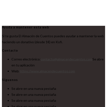
Ayuda a mantener esta web
Si te gusta El Almacén de Cuentos puedes ayudar a mantener la web
haciendo un donativo (desde 1€) en Kofi.
Contacto
Correo electrónico:
contacto@almacendecuentos.com
Se abre
en tu aplicación
Web:
https://www.almacendecuentos.com
Síguenos
Se abre en una nueva pestaña
Se abre en una nueva pestaña
Se abre en una nueva pestaña
Se abre en una nueva pestaña