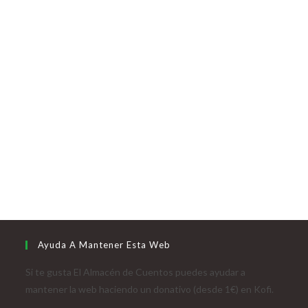
Ayuda A Mantener Esta Web
Si te gusta El Almacén de Cuentos puedes ayudar a
mantener la web haciendo un donativo (desde 1€) en Kofi.