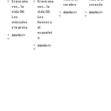
Érase una
Érase una
cerebro
corazón
vez… la
vez… la
vida 04:
vida 03:
A partir de 10 años
A partir de 10 años
Los
Los
músculos
huesos y
y la grasa
el
esquelet
A partir de 10 años
o
A partir de 10 años