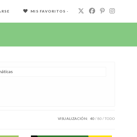
ARSE
MIS FAVORITOS -
áticas
VISUALIZACIÓN:
40
80
TODO