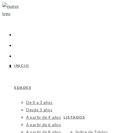
Ir
al
contenido
INICIO
EDADES
De 0 a 3 años
Desde 3 años
A partir de 4 años
LISTADOS
A partir de 6 años
A partir de 8 años
Índice de Títulos