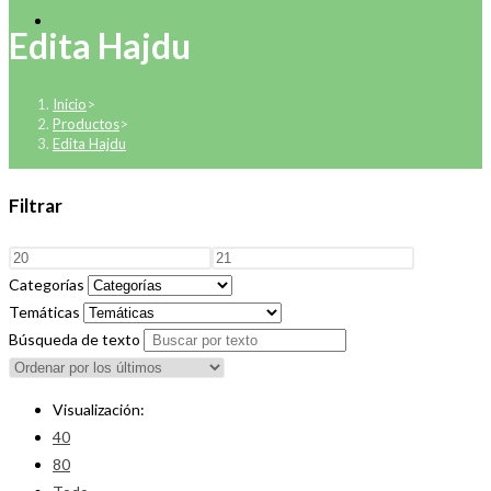
Edita Hajdu
Inicio
>
Productos
>
Edita Hajdu
Filtrar
Categorías
Temáticas
Búsqueda de texto
Visualización:
40
80