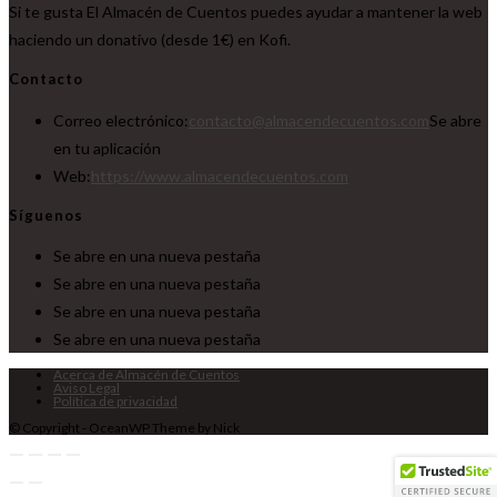
Si te gusta El Almacén de Cuentos puedes ayudar a mantener la web
haciendo un donativo (desde 1€) en Kofi.
Contacto
Correo electrónico:
contacto@almacendecuentos.com
Se abre
en tu aplicación
Web:
https://www.almacendecuentos.com
Síguenos
Se abre en una nueva pestaña
Se abre en una nueva pestaña
Se abre en una nueva pestaña
Se abre en una nueva pestaña
Acerca de Almacén de Cuentos
Aviso Legal
Política de privacidad
© Copyright - OceanWP Theme by Nick