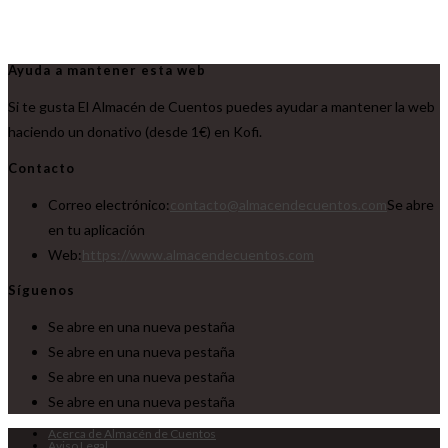
Ayuda a mantener esta web
Si te gusta El Almacén de Cuentos puedes ayudar a mantener la web
haciendo un donativo (desde 1€) en Kofi.
Contacto
Correo electrónico:
contacto@almacendecuentos.com
Se abre
en tu aplicación
Web:
https://www.almacendecuentos.com
Síguenos
Se abre en una nueva pestaña
Se abre en una nueva pestaña
Se abre en una nueva pestaña
Se abre en una nueva pestaña
Acerca de Almacén de Cuentos
Aviso Legal