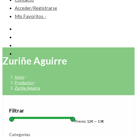
Acceder/Registrarse
Mis Favoritos -
Zuriñe Aguirre
Inicio
>
Productos
>
Zuriñe Aguirre
Filtrar
Precio:
12€
—
13€
Categorías