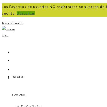
Los Favoritos de usuarios NO registrados se guardan de 
cuenta.
Descartar
Ir al contenido
INICIO
EDADES
De 0 a 3 años