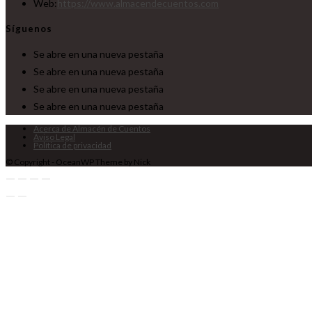
Web:
https://www.almacendecuentos.com
Síguenos
Se abre en una nueva pestaña
Se abre en una nueva pestaña
Se abre en una nueva pestaña
Se abre en una nueva pestaña
Acerca de Almacén de Cuentos
Aviso Legal
Política de privacidad
© Copyright - OceanWP Theme by Nick