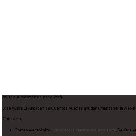
Ayuda a mantener esta web
Si te gusta El Almacén de Cuentos puedes ayudar a mantener la web ha
Contacto
Correo electrónico:
contacto@almacendecuentos.com
Se abre e