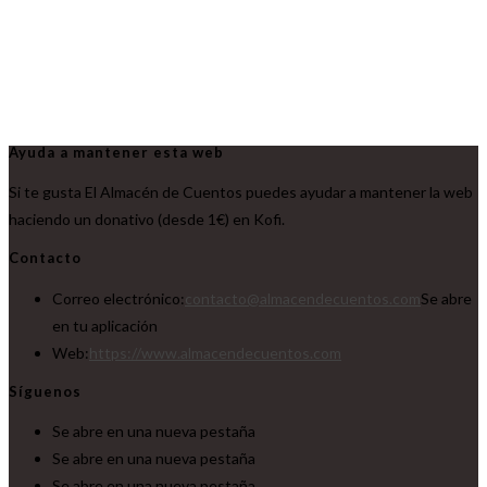
Ayuda a mantener esta web
Si te gusta El Almacén de Cuentos puedes ayudar a mantener la web
haciendo un donativo (desde 1€) en Kofi.
Contacto
Correo electrónico:
contacto@almacendecuentos.com
Se abre
en tu aplicación
Web:
https://www.almacendecuentos.com
Síguenos
Se abre en una nueva pestaña
Se abre en una nueva pestaña
Se abre en una nueva pestaña