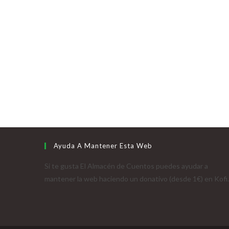
Ayuda A Mantener Esta Web
Si te gusta El Almacén de Cuentos puedes ayudar a
mantener la web haciendo un donativo (desde 1€) en Kofi.