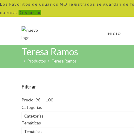
Los Favoritos de usuarios NO registrados se guardan de f
cuenta.
Descartar
Ir
al
INICIO
contenido
Teresa Ramos
>
Productos
>
Teresa Ramos
Filtrar
Precio:
9€
—
10€
Categorías
Categorías
Temáticas
Temáticas