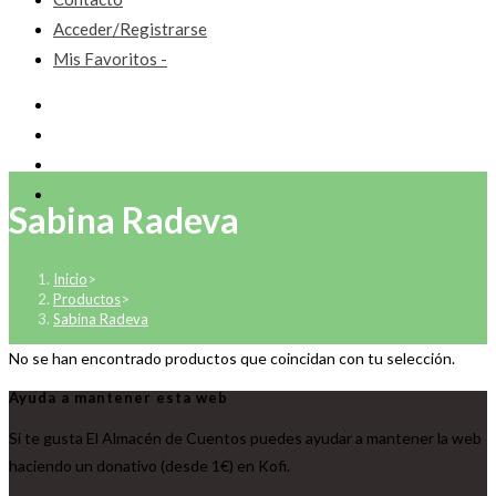
Acceder/Registrarse
Mis Favoritos -
Sabina Radeva
Inicio
>
Productos
>
Sabina Radeva
No se han encontrado productos que coincidan con tu selección.
Ayuda a mantener esta web
Si te gusta El Almacén de Cuentos puedes ayudar a mantener la web
haciendo un donativo (desde 1€) en Kofi.