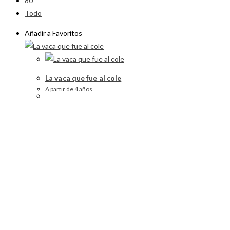
80
Todo
Añadir a Favoritos
La vaca que fue al cole
A partir de 4 años