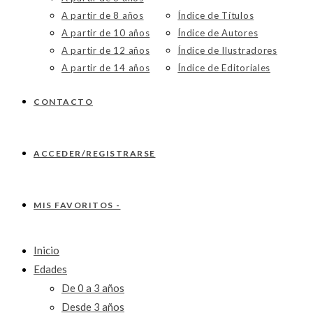
A partir de 8 años
Índice de Títulos
A partir de 10 años
Índice de Autores
A partir de 12 años
Índice de Ilustradores
A partir de 14 años
Índice de Editoriales
CONTACTO
ACCEDER/REGISTRARSE
MIS FAVORITOS -
Inicio
Edades
De 0 a 3 años
Desde 3 años