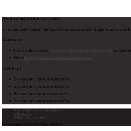
Ayuda a mantener esta web
Si te gusta El Almacén de Cuentos puedes ayudar a mantener la web ha
Contacto
Correo electrónico:
contacto@almacendecuentos.com
Se abre e
Web:
https://www.almacendecuentos.com
Síguenos
Se abre en una nueva pestaña
Se abre en una nueva pestaña
Se abre en una nueva pestaña
Se abre en una nueva pestaña
Acerca de Almacén de Cuentos
Aviso Legal
Política de privacidad
© Copyright - OceanWP Theme by Nick