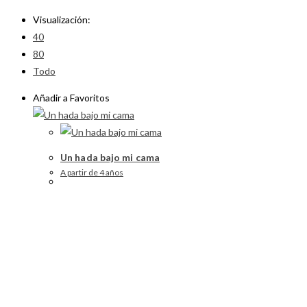
Visualización:
40
80
Todo
Añadir a Favoritos
Un hada bajo mi cama
A partir de 4 años