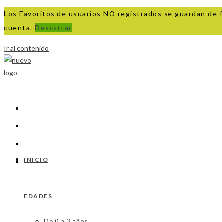
Los Favoritos de usuarios NO registrados se guardan de 
cuenta.
Descartar
Ir al contenido
INICIO
EDADES
De 0 a 3 años