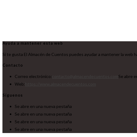
Ayuda a mantener esta web
Si te gusta El Almacén de Cuentos puedes ayudar a mantener la web ha
Contacto
Correo electrónico:
contacto@almacendecuentos.com
Se abre e
Web:
https://www.almacendecuentos.com
Síguenos
Se abre en una nueva pestaña
Se abre en una nueva pestaña
Se abre en una nueva pestaña
Se abre en una nueva pestaña