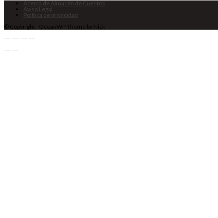
Acerca de Almacén de Cuentos
Aviso Legal
Política de privacidad
© Copyright - OceanWP Theme by Nick