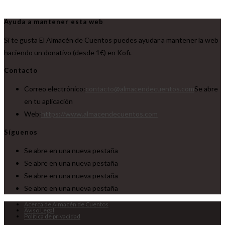
Ayuda a mantener esta web
Si te gusta El Almacén de Cuentos puedes ayudar a mantener la web
haciendo un donativo (desde 1€) en Kofi.
Contacto
Correo electrónico:
contacto@almacendecuentos.com
Se abre
en tu aplicación
Web:
https://www.almacendecuentos.com
Síguenos
Se abre en una nueva pestaña
Se abre en una nueva pestaña
Se abre en una nueva pestaña
Se abre en una nueva pestaña
Acerca de Almacén de Cuentos
Aviso Legal
Política de privacidad