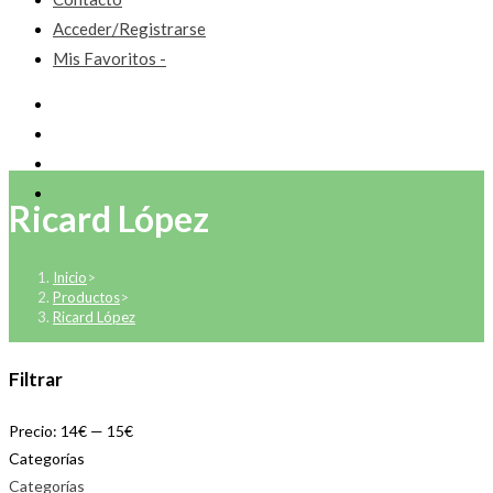
Acceder/Registrarse
Mis Favoritos -
Ricard López
Inicio
>
Productos
>
Ricard López
Filtrar
Precio:
14€
—
15€
Categorías
Categorías