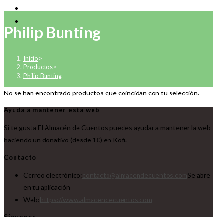
Philip Bunting
Inicio
>
Productos
>
Philip Bunting
No se han encontrado productos que coincidan con tu selección.
Ayuda a mantener esta web
Si te gusta El Almacén de Cuentos puedes ayudar a mantener la web
haciendo un donativo (desde 1€) en Kofi.
Contacto
Correo electrónico:
contacto@almacendecuentos.com
Se abre
en tu aplicación
Web:
https://www.almacendecuentos.com
Síguenos