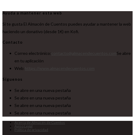
Ayuda a mantener esta web
Si te gusta El Almacén de Cuentos puedes ayudar a mantener la web
haciendo un donativo (desde 1€) en Kofi.
Contacto
Correo electrónico:
contacto@almacendecuentos.com
Se abre
en tu aplicación
Web:
https://www.almacendecuentos.com
Síguenos
Se abre en una nueva pestaña
Se abre en una nueva pestaña
Se abre en una nueva pestaña
Se abre en una nueva pestaña
Acerca de Almacén de Cuentos
Aviso Legal
Política de privacidad