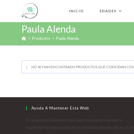
INICIO
EDADES
Paula Alenda
>
Productos
>
Paula Alenda
NO SE HAN ENCONTRADO PRODUCTOS QUE COINCIDAN CON 
Ayuda A Mantener Esta Web
Si te gusta El Almacén de Cuentos puedes ayudar a
mantener la web haciendo un donativo (desde 1€) en Kofi.