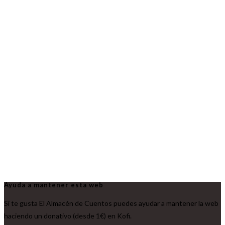
Ayuda a mantener esta web
Si te gusta El Almacén de Cuentos puedes ayudar a mantener la web
haciendo un donativo (desde 1€) en Kofi.