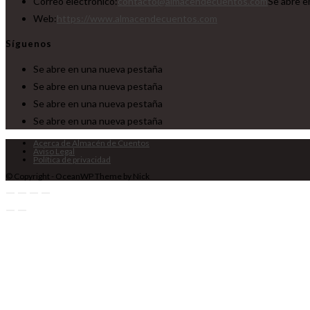
Correo electrónico:
contacto@almacendecuentos.com
Se abre e
Web:
https://www.almacendecuentos.com
Síguenos
Se abre en una nueva pestaña
Se abre en una nueva pestaña
Se abre en una nueva pestaña
Se abre en una nueva pestaña
Acerca de Almacén de Cuentos
Aviso Legal
Política de privacidad
© Copyright - OceanWP Theme by Nick