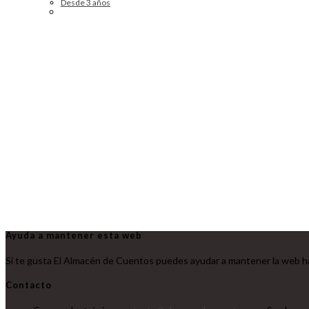
Desde 3 años
Ayuda a mantener esta web
Si te gusta El Almacén de Cuentos puedes ayudar a mantener la web ha
Contacto