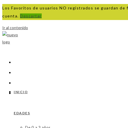
Los Favoritos de usuarios NO registrados se guardan de 
cuenta.
Descartar
Ir al contenido
INICIO
EDADES
De 0 a 3 años