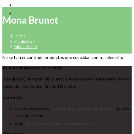
Mona Brunet
Inicio
>
Productos
>
Mona Brunet
No se han encontrado productos que coincidan con tu selección.
Ayuda a mantener esta web
Si te gusta El Almacén de Cuentos puedes ayudar a mantener la web
haciendo un donativo (desde 1€) en Kofi.
Contacto
Correo electrónico:
contacto@almacendecuentos.com
Se abre
en tu aplicación
Web:
https://www.almacendecuentos.com
Síguenos