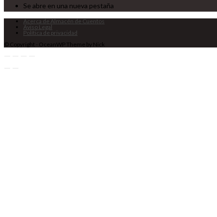
Se abre en una nueva pestaña
Acerca de Almacén de Cuentos
Aviso Legal
Política de privacidad
© Copyright - OceanWP Theme by Nick