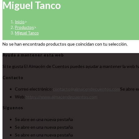
Miguel Tanco
Inicio
>
Productos
>
Miguel Tanco
No se han encontrado productos que coincidan con tu selección.
Ayuda a mantener esta web
Si te gusta El Almacén de Cuentos puedes ayudar a mantener la web ha
Contacto
Correo electrónico:
contacto@almacendecuentos.com
Se abre e
Web:
https://www.almacendecuentos.com
Síguenos
Se abre en una nueva pestaña
Se abre en una nueva pestaña
Se abre en una nueva pestaña