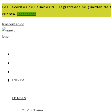
Los Favoritos de usuarios NO registrados se guardan de 
cuenta.
Descartar
Ir al contenido
INICIO
EDADES
De 0 a 3 años