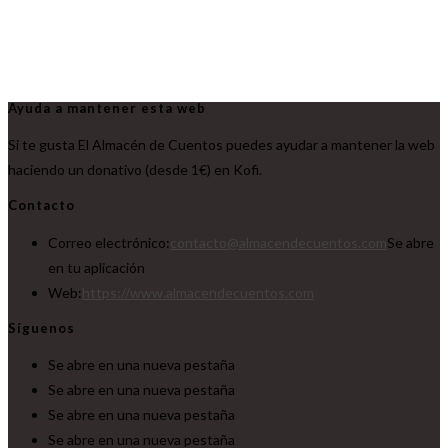
Ayuda a mantener esta web
Si te gusta El Almacén de Cuentos puedes ayudar a mantener la web
haciendo un donativo (desde 1€) en Kofi.
Contacto
Correo electrónico:
contacto@almacendecuentos.com
Se abre
en tu aplicación
Web:
https://www.almacendecuentos.com
Síguenos
Se abre en una nueva pestaña
Se abre en una nueva pestaña
Se abre en una nueva pestaña
Se abre en una nueva pestaña