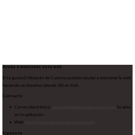
Ayuda a mantener esta web
Si te gusta El Almacén de Cuentos puedes ayudar a mantener la web
haciendo un donativo (desde 1€) en Kofi.
Contacto
Correo electrónico:
contacto@almacendecuentos.com
Se abre
en tu aplicación
Web:
https://www.almacendecuentos.com
Síguenos