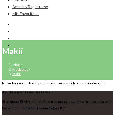
Acceder/Registrarse
Mis Favoritos -
Makii
Inicio
>
Productos
>
Makii
No se han encontrado productos que coincidan con tu selección.
Ayuda a mantener esta web
Si te gusta El Almacén de Cuentos puedes ayudar a mantener la web
haciendo un donativo (desde 1€) en Kofi.