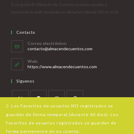
Si te gusta El Almacén de Cuentos puedes ayudar a
mantener la web haciendo un donativo (desde 1€) en Kofi.
Contacto
Correo electrónico:
contacto@almacendecuentos.com
Web:
https://www.almacendecuentos.com
Síguenos
Los Favoritos de usuarios NO registrados se
guardan de forma temporal (durante 60 días). Los
Favoritos de usuarios registrados se guardan de
forma permanente en su cuenta.
Acerca de Almacén de Cuentos
Aviso Legal
Política de privacidad