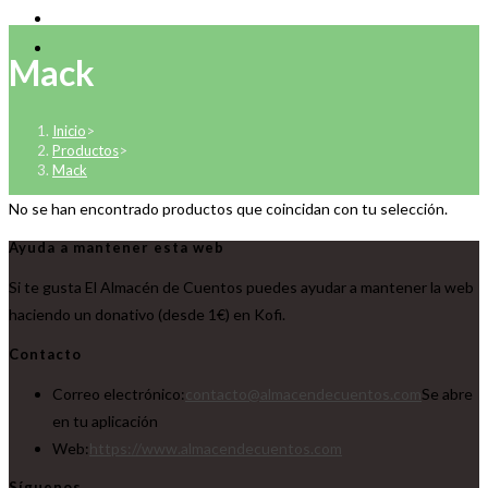
Mack
Inicio
>
Productos
>
Mack
No se han encontrado productos que coincidan con tu selección.
Ayuda a mantener esta web
Si te gusta El Almacén de Cuentos puedes ayudar a mantener la web
haciendo un donativo (desde 1€) en Kofi.
Contacto
Correo electrónico:
contacto@almacendecuentos.com
Se abre
en tu aplicación
Web:
https://www.almacendecuentos.com
Síguenos