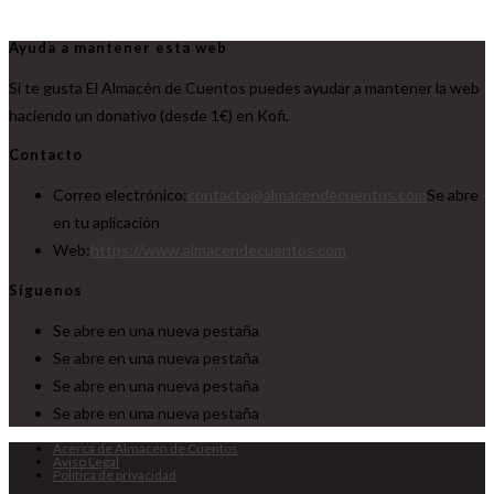
Ayuda a mantener esta web
Si te gusta El Almacén de Cuentos puedes ayudar a mantener la web
haciendo un donativo (desde 1€) en Kofi.
Contacto
Correo electrónico:
contacto@almacendecuentos.com
Se abre
en tu aplicación
Web:
https://www.almacendecuentos.com
Síguenos
Se abre en una nueva pestaña
Se abre en una nueva pestaña
Se abre en una nueva pestaña
Se abre en una nueva pestaña
Acerca de Almacén de Cuentos
Aviso Legal
Política de privacidad