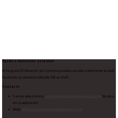
Ayuda a mantener esta web
Si te gusta El Almacén de Cuentos puedes ayudar a mantener la web
haciendo un donativo (desde 1€) en Kofi.
Contacto
Correo electrónico:
contacto@almacendecuentos.com
Se abre
en tu aplicación
Web:
https://www.almacendecuentos.com