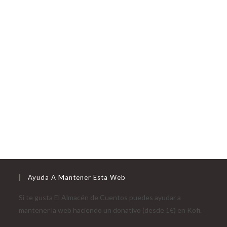
Ayuda A Mantener Esta Web
Si te gusta El Almacén de Cuentos puedes ayudar a
mantener la web haciendo un donativo (desde 1€) en Kofi.