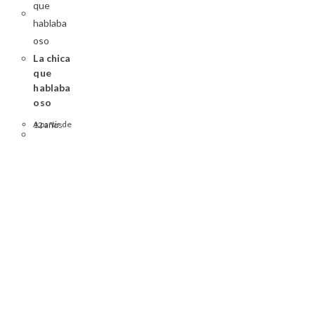
La chica
que
hablaba
oso
A partir de 12 años