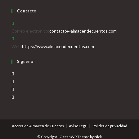
Contacto
Se
Correo electrónico:
contacto@almacendecuentos.com
abre
en
Web:
https://www.almacendecuentos.com
tu
Síguenos
aplicación
Se
abre
Se
en
abre
Se
una
en
abre
Se
nueva
una
en
abre
pestaña
nueva
una
en
pestaña
nueva
una
Acerca de Almacén de Cuentos
Aviso Legal
Política de privacidad
pestaña
nueva
pestaña
© Copyright - OceanWP Theme by Nick