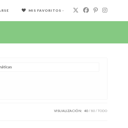
ARSE
MIS FAVORITOS -
áticas
VISUALIZACIÓN:
40
80
TODO