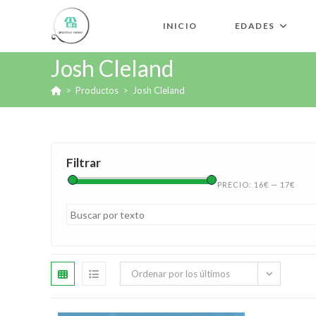
INICIO
EDADES
Josh Cleland
>
Productos
>
Josh Cleland
Filtrar
PRECIO:
16€
—
17€
Ordenar por los últimos