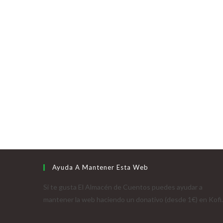
Ayuda A Mantener Esta Web
Si te gusta El Almacén de Cuentos puedes ayudar a
mantener la web haciendo un donativo (desde 1€) en Kofi.