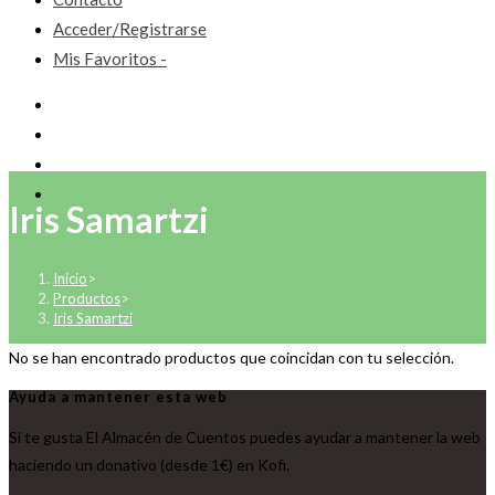
Acceder/Registrarse
Mis Favoritos -
Iris Samartzi
Inicio
>
Productos
>
Iris Samartzi
No se han encontrado productos que coincidan con tu selección.
Ayuda a mantener esta web
Si te gusta El Almacén de Cuentos puedes ayudar a mantener la web
haciendo un donativo (desde 1€) en Kofi.