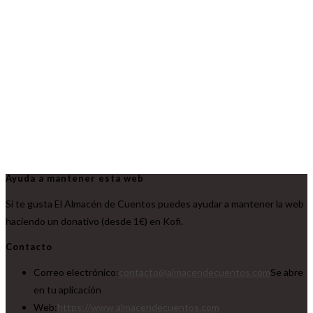
Ayuda a mantener esta web
Si te gusta El Almacén de Cuentos puedes ayudar a mantener la web
haciendo un donativo (desde 1€) en Kofi.
Contacto
Correo electrónico:
contacto@almacendecuentos.com
Se abre
en tu aplicación
Web:
https://www.almacendecuentos.com