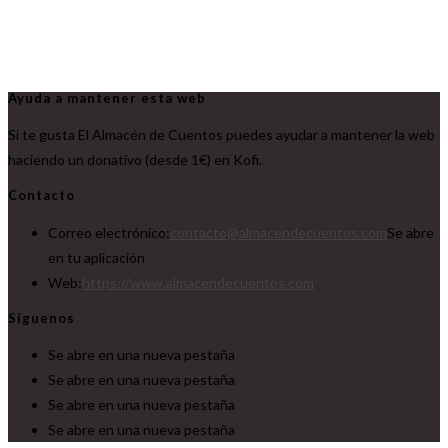
Ayuda a mantener esta web
Si te gusta El Almacén de Cuentos puedes ayudar a mantener la web
haciendo un donativo (desde 1€) en Kofi.
Contacto
Correo electrónico:
contacto@almacendecuentos.com
Se abre
en tu aplicación
Web:
https://www.almacendecuentos.com
Síguenos
Se abre en una nueva pestaña
Se abre en una nueva pestaña
Se abre en una nueva pestaña
Se abre en una nueva pestaña