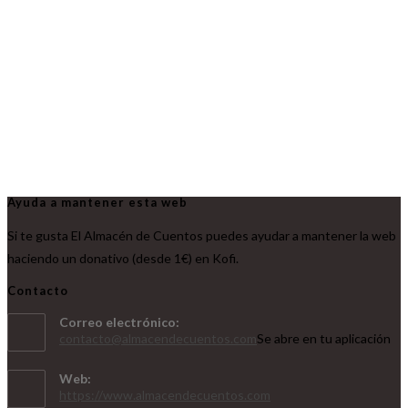
Ayuda a mantener esta web
Si te gusta El Almacén de Cuentos puedes ayudar a mantener la web
haciendo un donativo (desde 1€) en Kofi.
Contacto
Correo electrónico:
contacto@almacendecuentos.com
Se abre en tu aplicación
Web:
https://www.almacendecuentos.com