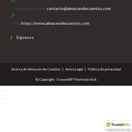
Se
Correo electrónico:
contacto@almacendecuentos.com
abre
en
Web:
https://www.almacendecuentos.com
tu
Síguenos
aplicación
Se
Se
Se
Se
abre
abre
abre
abre
en
en
en
en
Acerca de Almacén de Cuentos
Aviso Legal
Política de privacidad
una
una
una
una
nueva
nueva
nueva
nueva
© Copyright - OceanWP Theme by Nick
pestaña
pestaña
pestaña
pestaña