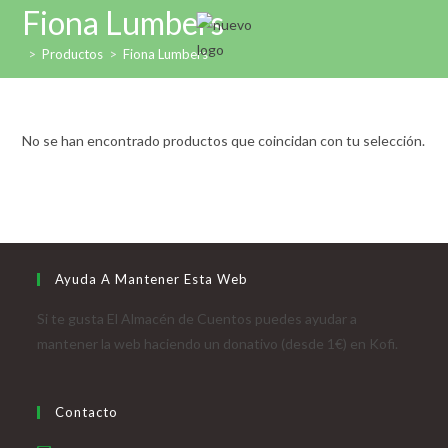
Ir
Fiona Lumbers
al
>
Productos
>
Fiona Lumbers
contenido
No se han encontrado productos que coincidan con tu selección.
Ayuda A Mantener Esta Web
Si te gusta El Almacén de Cuentos puedes ayudar a
mantener la web haciendo un donativo (desde 1€) en Kofi.
Contacto