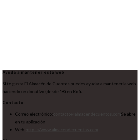
Ayuda a mantener esta web
Si te gusta El Almacén de Cuentos puedes ayudar a mantener la web
haciendo un donativo (desde 1€) en Kofi.
Contacto
Correo electrónico:
contacto@almacendecuentos.com
Se abre
en tu aplicación
Web:
https://www.almacendecuentos.com