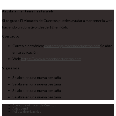
Ayuda a mantener esta web
Si te gusta El Almacén de Cuentos puedes ayudar a mantener la web
haciendo un donativo (desde 1€) en Kofi.
Contacto
Correo electrónico:
contacto@almacendecuentos.com
Se abre
en tu aplicación
Web:
https://www.almacendecuentos.com
Síguenos
Se abre en una nueva pestaña
Se abre en una nueva pestaña
Se abre en una nueva pestaña
Se abre en una nueva pestaña
Acerca de Almacén de Cuentos
Aviso Legal
Política de privacidad